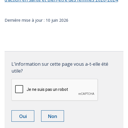
Dernière mise à jour : 10 juin 2026
Évaluation
de
L’information sur cette page vous a-t-elle été utile?
L’information sur cette page vous a-t-elle été
la
utile?
page
L’information
L’information
Oui
Non
a
n'a