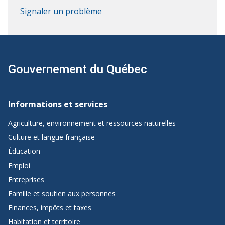
été
pas
Signaler un problème
utile.
été
Envoyer
utile.
le
Donner
formulaire
plus
de
Gouvernement du Québec
détails
Navigation
de
Informations et services
pied
Agriculture, environnement et ressources naturelles
de
Culture et langue française
page
Éducation
de
Emploi
Québec.ca
Entreprises
Famille et soutien aux personnes
Finances, impôts et taxes
Habitation et territoire