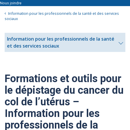
Nous joindre
Information pour les professionnels de la santé et des services
sociaux
Information pour les professionnels de la santé
Appuyez
et des services sociaux
sur
la
touche
Échappe
Formations et outils pour
pour
sortir
le dépistage du cancer du
du
col de l’utérus –
menu
Information pour les
professionnels de la