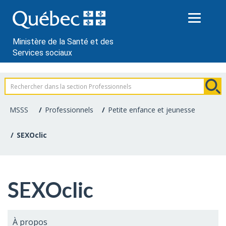
Passer
au
contenu
Ministère de la Santé et des
Services sociaux
Information
pour
MSSS
Professionnels
Petite enfance et jeunesse
les
SEXOclic
professionnels
de
SEXOclic
la
santé
À propos