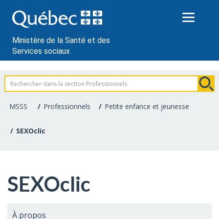
Passer
au
contenu
Ministère de la Santé et des
Services sociaux
Information
pour
MSSS
Professionnels
Petite enfance et jeunesse
les
SEXOclic
professionnels
de
SEXOclic
la
santé
À propos