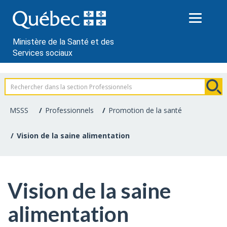
Passer
au
contenu
Ministère de la Santé et des
Services sociaux
Information
pour
MSSS
Professionnels
Promotion de la santé
les
Vision de la saine alimentation
professionnels
de
Vision de la saine
la
alimentation
santé