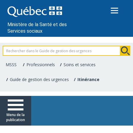
Passer
au
contenu
Ministère de la Santé et des
Services sociaux
Information
pour
MSSS
Professionnels
Soins et services
les
Guide de gestion des urgences
Itinérance
professionnels
de
la
Menu de la
publication
santé