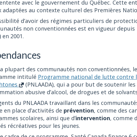
 entente avec le gouvernement du Québec. Cette en
adaptées au contexte culturel des Premières Nation
sibilité d’avoir des régimes particuliers de protecti
autés non conventionnées est en vigueur depuis l’int
) en 2001.
endances
la plupart des communautés non conventionnées, le
amme intitulé
Programme national de lutte contre l'
htones
(PNLAADA), qui a pour but de soutenir les
mation abusive d’alcool, de drogues et de solvants
gents du PNLAADA travaillant dans les communaut
e en place d’activités de
prévention
, comme des cam
mmes scolaires, ainsi que d’
intervention
, comme d
tés récréatives pour les jeunes.
le cadre de ce programme, Santé Canada finance 6 ce