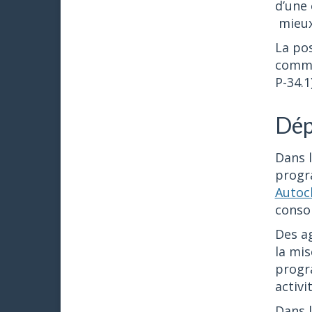
d’une
mieux 
La pos
commun
P-34.1
Dép
Dans 
progr
Autoc
consom
Des a
la mis
progra
activi
Dans 