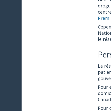
drogue
centre
Premiè
Cepen
Nation
le rés
Per
Le rés
patien
gouve
Pour 
domici
Canad
Pour c