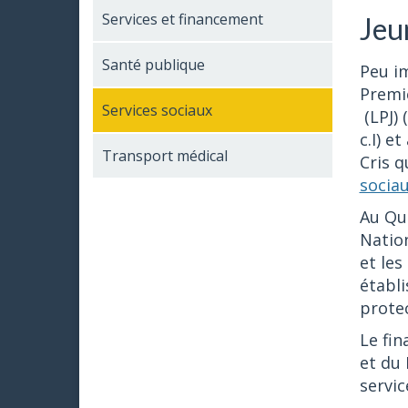
Services et financement
Jeu
Santé publique
Peu im
Premiè
Services sociaux
(LPJ) (
c.I) et
Transport médical
Cris q
socia
Au Qu
Natio
et les
établi
protec
Le fin
et du 
servic