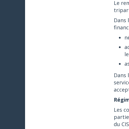
Le rem
tripar
Dans l
financ
n
a
le
a
Dans 
servic
accept
Régim
Les co
partie
du CIS