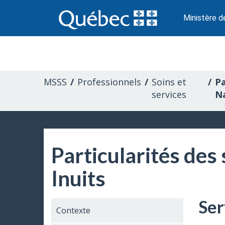
Passer
au
Ministère d
contenu
Information
pour
MSSS
Professionnels
Soins et
Pa
les
services
Na
professionnels
de
Particularités des
la
Inuits
santé
Ser
Contexte