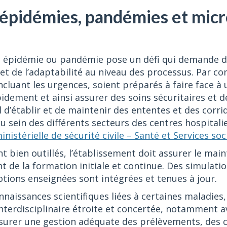
, épidémies, pandémies et mic
le épidémie ou pandémie pose un défi qui demande d
e et de l’adaptabilité au niveau des processus. Par co
cluant les urgences, soient préparés à faire face à 
pidement et ainsi assurer des soins sécuritaires et de
el d’établir et de maintenir des ententes et des corri
’au sein des différents secteurs des centres hospitalie
inistérielle de sécurité civile – Santé et Services so
ent bien outillés, l’établissement doit assurer le main
 de la formation initiale et continue. Des simulati
otions enseignées sont intégrées et tenues à jour.
naissances scientifiques liées à certaines maladies, 
nterdisciplinaire étroite et concertée, notamment a
ssurer une gestion adéquate des prélèvements, des c