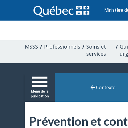
Passer
au
Ministère d
contenu
Information
pour
MSSS
Professionnels
Soins et
Gui
les
services
ur
professionnels
de
Contexte
Menu de la
la
publication
santé
Prévention et cont