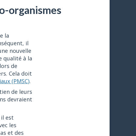
ro-organismes
e la
nséquent, il
une nouvelle
 qualité à la
dors de
rs. Cela doit
ciaux (PMSC)
.
tien de leurs
ons devraient
il est
vec les
as et des