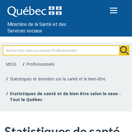
Passer
au
contenu
Ministère de la Santé et des
Services sociaux
Information
pour
MSSS
Professionnels
les
Statistiques et données sur la santé et le bien-être
professionnels
Statistiques de santé et de bien être selon le sexe -
de
Tout le Québec
la
santé
Statistiques de santé