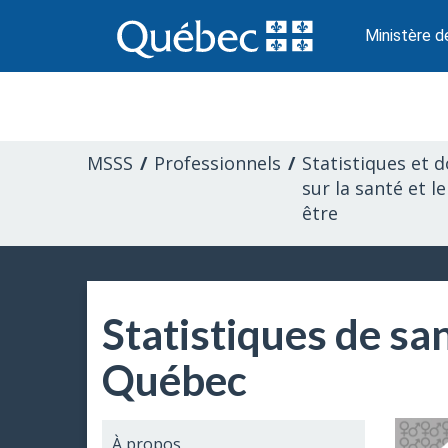
Passer
au
Ministère d
contenu
Information
pour
MSSS
Professionnels
Statistiques et 
les
sur la santé et le
être
professionnels
de
Statistiques de san
la
Québec
santé
À propos