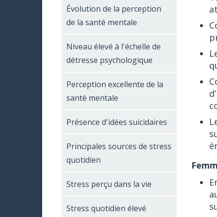
a
Évolution de la perception
de la santé mentale
C
p
Niveau élevé à l'échelle de
L
détresse psychologique
q
C
Perception excellente de la
d
santé mentale
c
L
Présence d'idées suicidaires
s
é
Principales sources de stress
quotidien
Femm
E
Stress perçu dans la vie
a
s
Stress quotidien élevé