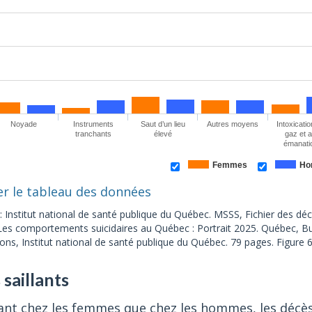
Noyade
Instruments
Saut d’un lieu
Autres moyens
Intoxicati
tranchants
élevé
gaz et 
émanati
Femmes
Ho
er le tableau des données
: Institut national de santé publique du Québec. MSSS, Fichier des dé
Les comportements suicidaires au Québec : Portrait 2025. Québec, Bu
ons, Institut national de santé publique du Québec. 79 pages. Figure 6,
 saillants
ant chez les femmes que chez les hommes, les décès