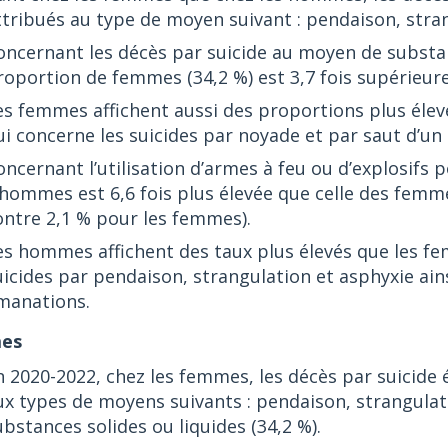
ttribués au type de moyen suivant : pendaison, stran
oncernant les décès par suicide au moyen de substanc
roportion de femmes (34,2 %) est 3,7 fois supérieure
es femmes affichent aussi des proportions plus éle
ui concerne les suicides par noyade et par saut d’un l
oncernant l’utilisation d’armes à feu ou d’explosifs p
’hommes est 6,6 fois plus élevée que celle des fem
ontre 2,1 % pour les femmes).
es hommes affichent des taux plus élevés que les fe
uicides par pendaison, strangulation et asphyxie ains
manations.
es
n 2020-2022, chez les femmes, les décès par suicide 
ux types de moyens suivants : pendaison, strangulati
ubstances solides ou liquides (34,2 %).