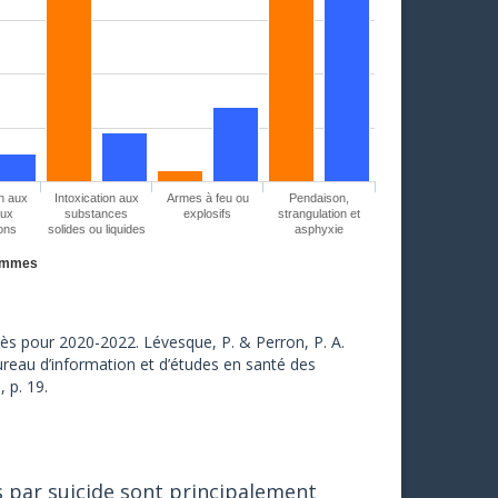
on aux
Intoxication aux
Armes à feu ou
Pendaison,
aux
substances
explosifs
strangulation et
ons
solides ou liquides
asphyxie
mmes
cès pour 2020-2022. Lévesque, P. & Perron, P. A.
reau d’information et d’études en santé des
 p. 19.
 par suicide sont principalement