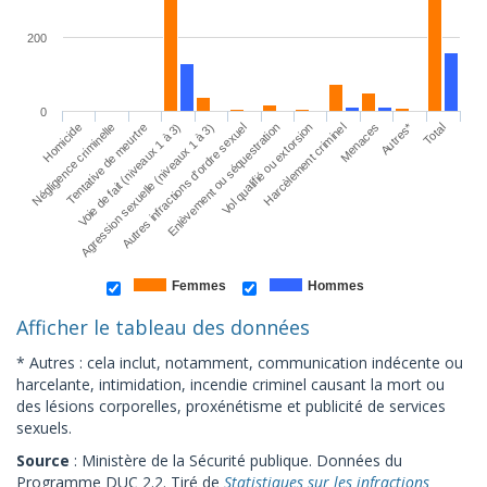
200
0
Autres*
Homicide
Voie de fait (niveaux 1 à 3)
Enlèvement ou séquestration
Menaces
Tentative de meurtre
Autres infractions d'ordre sexuel
Harcèlement criminel
Total
Négligence criminelle
Agression sexuelle (niveaux 1 à 3)
Vol qualifié ou extorsion
Femmes
Hommes
Afficher le tableau des données
* Autres : cela inclut, notamment, communication indécente ou
harcelante, intimidation, incendie criminel causant la mort ou
des lésions corporelles, proxénétisme et publicité de services
sexuels.
Source
: Ministère de la Sécurité publique. Données du
Programme DUC 2.2. Tiré de
Statistiques sur les infractions