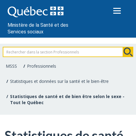
Passer
au
contenu
Ministère de la Santé et des
Services sociaux
Information
pour
MSSS
Professionnels
les
Statistiques et données sur la santé et le bien-être
professionnels
Statistiques de santé et de bien être selon le sexe -
de
Tout le Québec
la
santé
Statistiques de santé