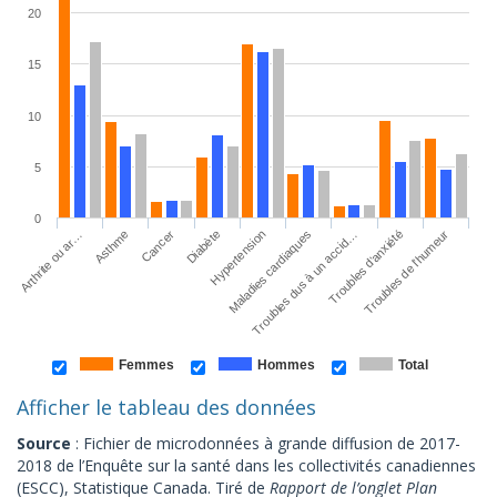
20
15
10
5
0
Arthrite ou ar…
Maladies cardiaques
Asthme
Troubles dus à un accid…
Cancer
Troubles d’anxiété
Diabète
Troubles de l’humeur
Hypertension
Femmes
Hommes
Total
Afficher le tableau des données
Source
: Fichier de microdonnées à grande diffusion de 2017-
2018 de l’Enquête sur la santé dans les collectivités canadiennes
(ESCC), Statistique Canada. Tiré de
Rapport de l’onglet Plan