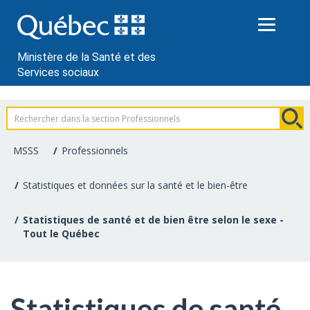
Passer
au
contenu
Ministère de la Santé et des
Services sociaux
Information
pour
MSSS
Professionnels
les
Statistiques et données sur la santé et le bien-être
professionnels
Statistiques de santé et de bien être selon le sexe -
de
Tout le Québec
la
santé
Statistiques de santé