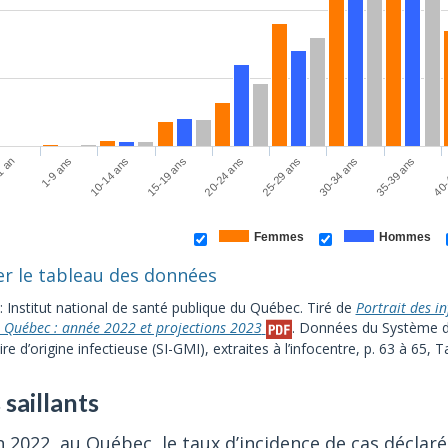
30-34 ans
10-14 ans
25-29 ans
1-9 ans
40-
20-24 ans
1 an
35-39 ans
15-19 ans
Femmes
Hommes
er le tableau des données
: Institut national de santé publique du Québec. Tiré de
Portrait des i
u Québec : année 2022 et projections 2023
. Données du Système d’
ire d’origine infectieuse (SI-GMI), extraites à l’infocentre, p. 63 à 65, T
 saillants
n 2022, au Québec, le taux d’incidence de cas déclaré