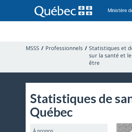
Passer
au
Ministère d
contenu
Information
pour
MSSS
Professionnels
Statistiques et 
les
sur la santé et le
être
professionnels
de
Statistiques de san
la
Québec
santé
À propos