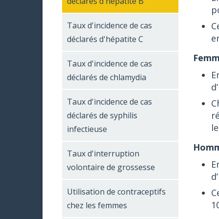
déclarés d'hépatite B
p
Taux d'incidence de cas
C
e
déclarés d'hépatite C
Femm
Taux d'incidence de cas
E
déclarés de chlamydia
d
Taux d'incidence de cas
C
r
déclarés de syphilis
l
infectieuse
Homm
Taux d'interruption
E
volontaire de grossesse
d
Utilisation de contraceptifs
C
1
chez les femmes