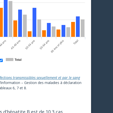
Total
45-49 ans
65 ans et plus
44 ans
55-64 ans
50-54 ans
Total
nfections transmissibles sexuellement et par le sang
information – Gestion des maladies à déclaration
ableaux 6, 7 et 8.
s d’hépatite B est de 10,3 cas