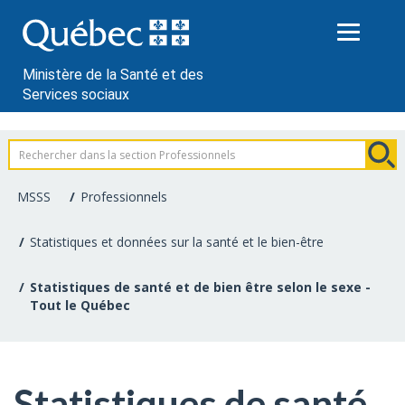
Passer
au
contenu
Ministère de la Santé et des
Services sociaux
Information
pour
MSSS
Professionnels
les
Statistiques et données sur la santé et le bien-être
professionnels
Statistiques de santé et de bien être selon le sexe -
de
Tout le Québec
la
santé
Statistiques de santé