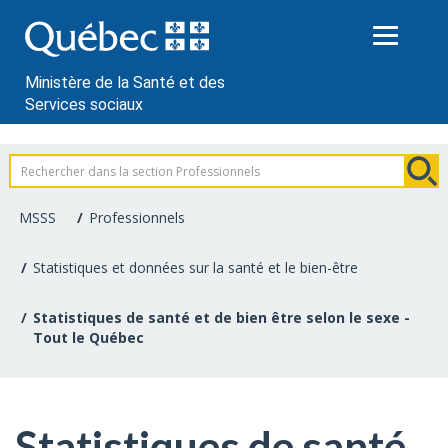
Passer
au
contenu
Ministère de la Santé et des
Services sociaux
Information
pour
MSSS
Professionnels
les
Statistiques et données sur la santé et le bien-être
professionnels
Statistiques de santé et de bien être selon le sexe -
de
Tout le Québec
la
santé
Statistiques de santé