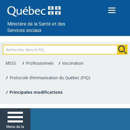
Passer
au
contenu
Ministère de la Santé et des
Services sociaux
Information
pour
MSSS
Professionnels
Vaccination
les
Protocole d'immunisation du Québec (PIQ)
professionnels
Principales modifications
de
la
santé
Menu de la