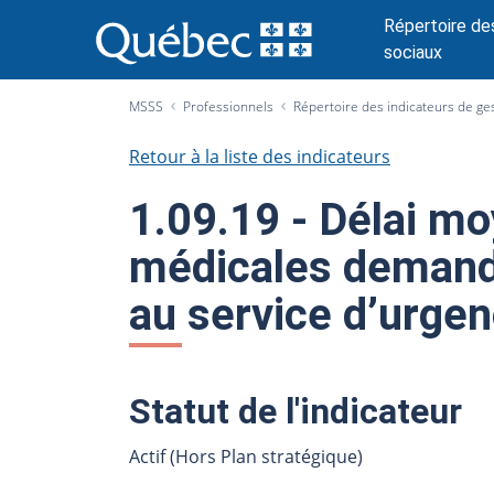
P
Répertoire des
a
sociaux
s
s
MSSS
Professionnels
Répertoire des indicateurs de ge
e
r
Retour à la liste des indicateurs
a
u
1.09.19 - Délai mo
c
o
médicales demandé
n
au service d’urgen
t
e
n
u
Statut de l'indicateur
Actif (Hors Plan stratégique)