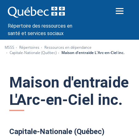
P
a
s
s
Répertoire des ressources en
e
santé et services sociaux
r
a
MSSS
Répertoires
Ressources en dépendance
u
Capitale-Nationale (Québec)
Maison d'entraide L'Arc-en-Ciel inc.
c
o
n
Maison d'entraide
t
e
n
L'Arc-en-Ciel inc.
u
Capitale-Nationale (Québec)