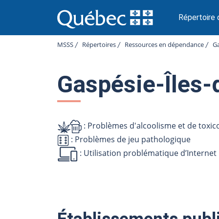
P
a
Répertoire
s
s
MSSS
Répertoires
Ressources en dépendance
Ga
e
r
a
Gaspésie-Îles-
u
c
o
n
t
: Problèmes d'alcoolisme et de toxi
e
: Problèmes de jeu pathologique
n
: Utilisation problématique d’Internet
u