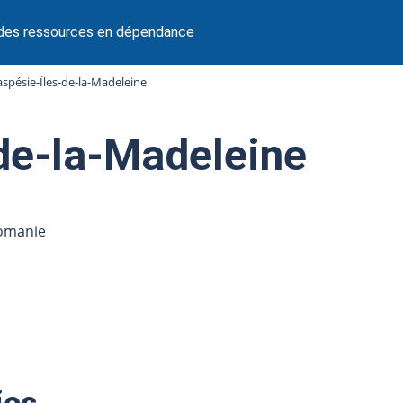
 des ressources en dépendance
spésie-Îles-de-la-Madeleine
de-la-Madeleine
comanie