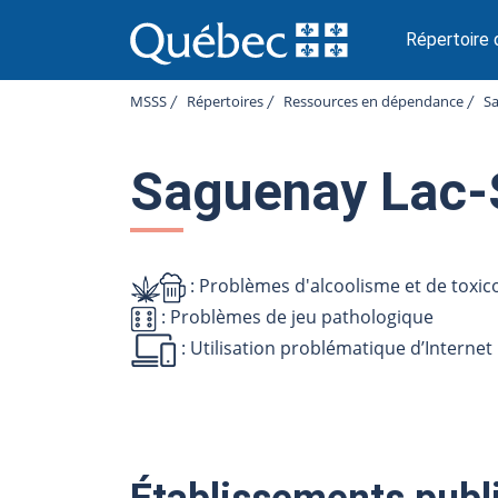
P
a
Répertoire
s
s
MSSS
Répertoires
Ressources en dépendance
Sa
e
r
a
Saguenay Lac-
u
c
o
n
t
: Problèmes d'alcoolisme et de toxi
e
: Problèmes de jeu pathologique
n
: Utilisation problématique d’Internet
u