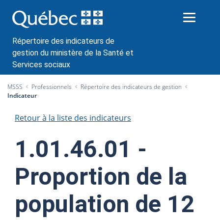
P
a
s
s
Répertoire des indicateurs de
e
gestion du ministère de la Santé et
r
Services sociaux
a
MSSS
Professionnels
Répertoire des indicateurs de gestion
u
Indicateur
c
o
Retour à la liste des indicateurs
n
t
1.01.46.01 -
e
n
Proportion de la
u
population de 12