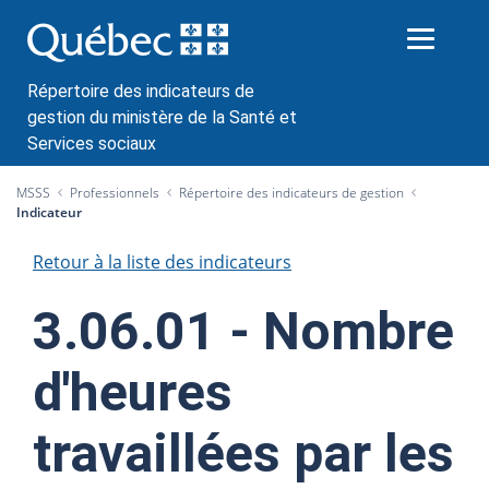
P
a
s
s
Répertoire des indicateurs de
e
gestion du ministère de la Santé et
r
Services sociaux
a
MSSS
Professionnels
Répertoire des indicateurs de gestion
u
Indicateur
c
o
Retour à la liste des indicateurs
n
t
3.06.01 - Nombre
e
n
d'heures
u
travaillées par les