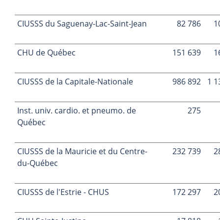
CIUSSS du Saguenay-Lac-Saint-Jean
82 786
1
CHU de Québec
151 639
1
CIUSSS de la Capitale-Nationale
986 892
1 1
Inst. univ. cardio. et pneumo. de
275
Québec
CIUSSS de la Mauricie et du Centre-
232 739
2
du-Québec
CIUSSS de l'Estrie - CHUS
172 297
2