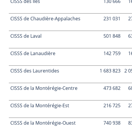
CISSS des Îles
130 666
1
CISSS de Chaudière-Appalaches
231 031
2
CISSS de Laval
501 848
6
CISSS de Lanaudière
142 759
1
CISSS des Laurentides
1 683 823
2 0
CISSS de la Montérégie-Centre
473 682
6
CISSS de la Montérégie-Est
216 725
2
CISSS de la Montérégie-Ouest
740 938
8