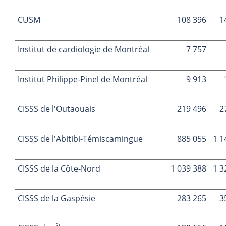
CUSM
108 396
1
Institut de cardiologie de Montréal
7 757
Institut Philippe-Pinel de Montréal
9 913
CISSS de l'Outaouais
219 496
2
CISSS de l'Abitibi-Témiscamingue
885 055
1 1
CISSS de la Côte-Nord
1 039 388
1 3
CISSS de la Gaspésie
283 265
3