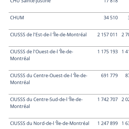
CHU Sainte-Justine
17 818
CHUM
34 510
CIUSSS de l'Est-de-l ‘Île-de-Montréal
2 157 011
2 7
CIUSSS de l'Ouest-de-l ‘Île-de-
1 175 193
1 4
Montréal
CIUSSS du Centre-Ouest-de-l ‘Île-de-
691 779
8
Montréal
CIUSSS du Centre-Sud-de-l ‘Île-de-
1 742 707
2 0
Montréal
CIUSSS du Nord-de-l ‘Île-de-Montréal
1 247 899
1 6