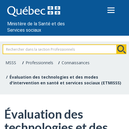
Passer
au
contenu
Ministère de la Santé et des
Services sociaux
Information
pour
MSSS
Professionnels
Connaissances
les
Évaluation des technologies et des modes
d'intervention en santé et services sociaux (ETMISSS)
professionnels
de
la
Évaluation des
santé
technologies et des