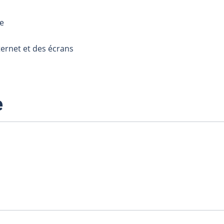
e
ternet et des écrans
e