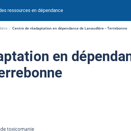
 des ressources en dépendance
dière
Centre de réadaptation en dépendance de Lanaudière – Terrebonne
aptation en dépenda
Terrebonne
 de toxicomanie