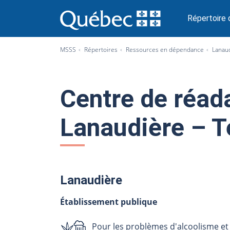
P
a
Répertoire
s
s
MSSS
Répertoires
Ressources en dépendance
Lanau
e
r
a
u
Centre de réad
c
o
Lanaudière – 
n
t
e
n
u
Lanaudière
Établissement publique
Pour les problèmes d'alcoolisme et