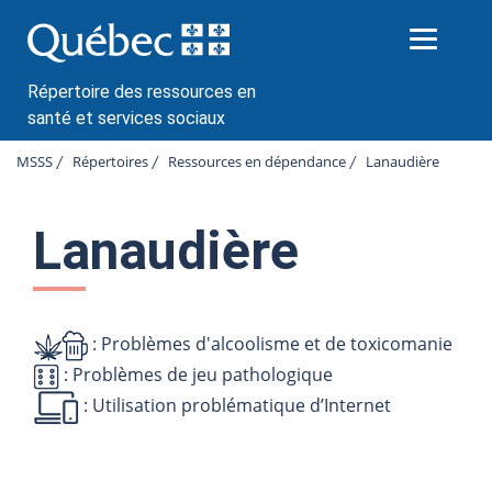
P
a
s
s
Répertoire des ressources en
e
santé et services sociaux
r
a
MSSS
Répertoires
Ressources en dépendance
Lanaudière
u
c
o
Lanaudière
n
t
e
n
: Problèmes d'alcoolisme et de toxicomanie
u
: Problèmes de jeu pathologique
: Utilisation problématique d’Internet