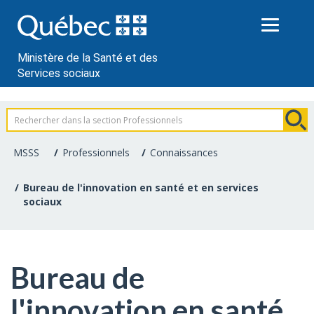
Passer
au
contenu
Ministère de la Santé et des
Services sociaux
Information
pour
MSSS
Professionnels
Connaissances
les
Bureau de l'innovation en santé et en services
sociaux
professionnels
de
la
Bureau de
santé
l'innovation en santé