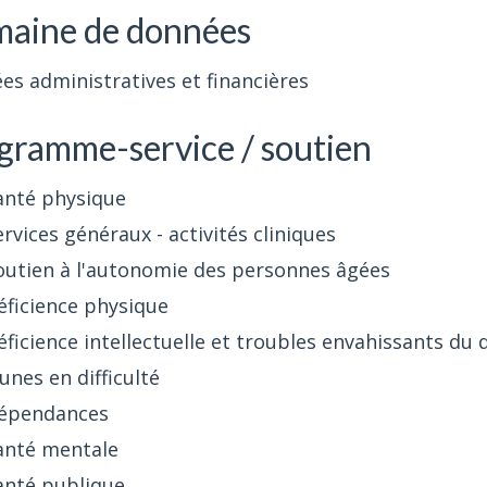
aine de données
s administratives et financières
gramme-service / soutien
anté physique
ervices généraux - activités cliniques
outien à l'autonomie des personnes âgées
éficience physique
éficience intellectuelle et troubles envahissants d
unes en difficulté
épendances
anté mentale
anté publique