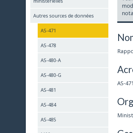
ministérielles
modi
nota
Autres sources de données
AS-471
Nom
AS-478
Rappo
AS-480-A
Acr
AS-480-G
AS-47
AS-481
Org
AS-484
Minist
AS-485