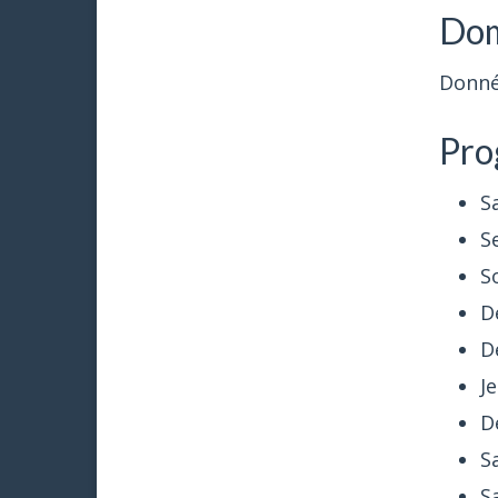
Dom
Donnée
Pro
S
S
S
D
D
Je
D
S
S