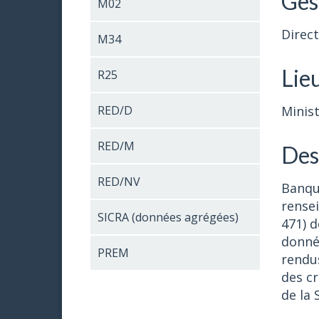
Ges
M02
Direc
M34
Lie
R25
RED/D
Minist
RED/M
Des
RED/NV
Banqu
rensei
SICRA (données agrégées)
471) 
donné
PREM
rendus
des c
de la 