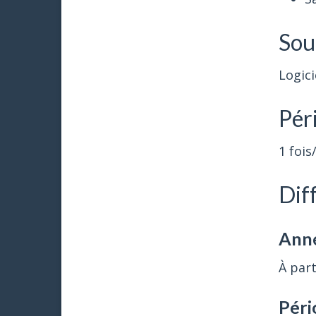
Sou
Logici
Péri
1 fois
Dif
Anné
À part
Péri