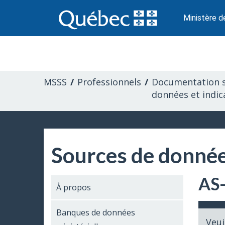
Passer
au
Ministère d
contenu
Information
pour
MSSS
Professionnels
Documentation s
les
données et indic
professionnels
de
Sources de donné
la
AS
santé
À propos
Banques de données
Veui