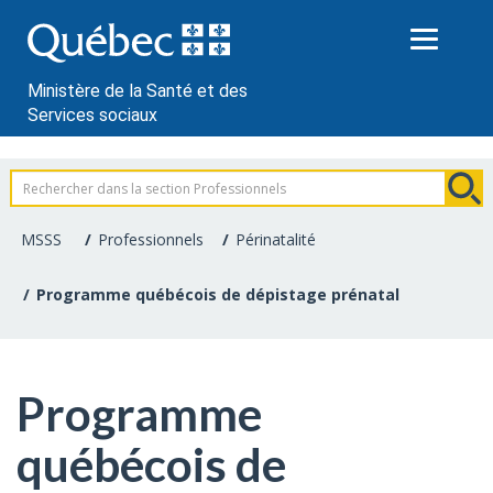
Passer
au
contenu
Ministère de la Santé et des
Services sociaux
Information
pour
MSSS
Professionnels
Périnatalité
les
Programme québécois de dépistage prénatal
professionnels
de
Programme
la
québécois de
santé