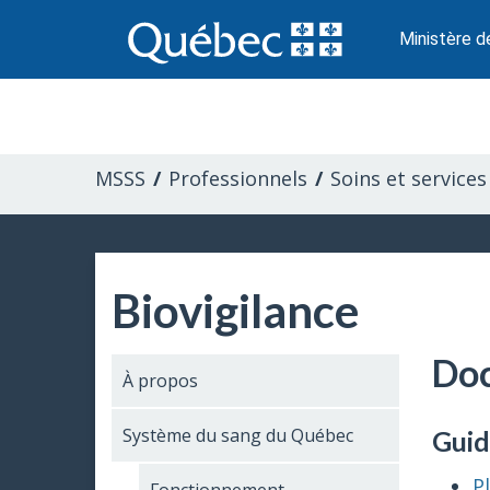
Passer
au
Ministère d
contenu
Information
pour
MSSS
Professionnels
Soins et services
les
professionnels
Biovigilance
de
la
Do
À propos
santé
Système du sang du Québec
Gui
P