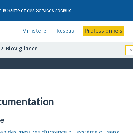
e la Santé et des Services sociaux
Ministère
Réseau
Professionnels
Biovigilance
cumentation
de
lan des mesures d'urgence du système du sang