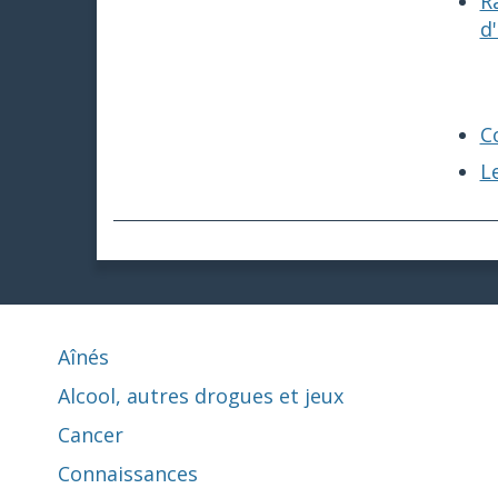
R
d
C
L
Aînés
Alcool, autres drogues et jeux
Cancer
Connaissances