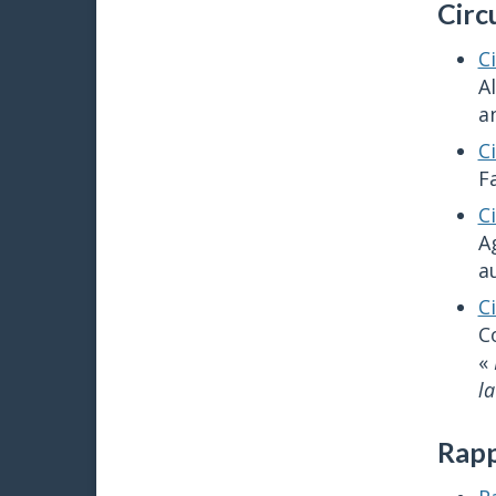
Circ
C
A
a
C
F
C
A
a
C
C
«
l
Rapp