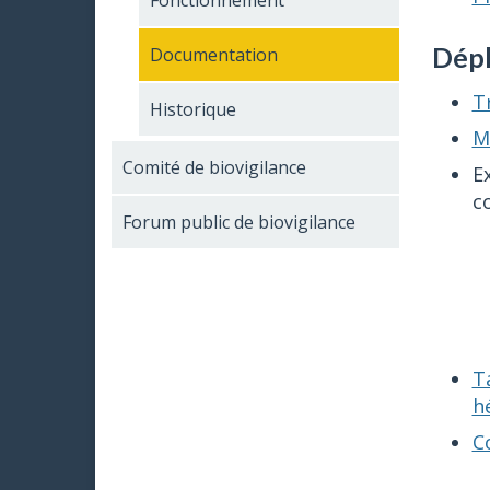
Fonctionnement
Dépl
Documentation
T
Historique
M
Comité de biovigilance
E
co
Forum public de biovigilance
T
h
C