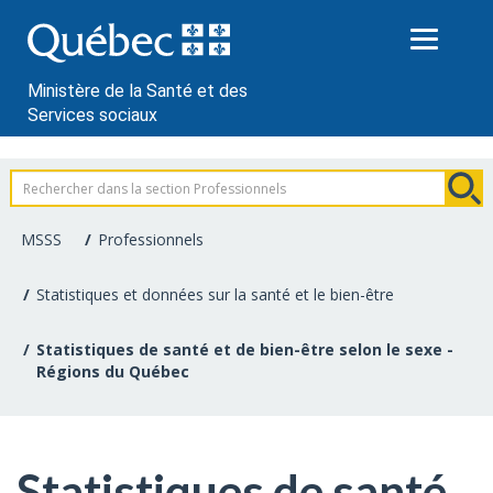
Passer
au
contenu
Ministère de la Santé et des
Services sociaux
Information
pour
MSSS
Professionnels
les
Statistiques et données sur la santé et le bien-être
professionnels
Statistiques de santé et de bien-être selon le sexe -
de
Régions du Québec
la
santé
Statistiques de santé