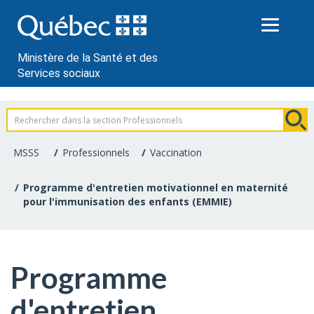
Passer
au
contenu
Ministère de la Santé et des
Services sociaux
Information
pour
MSSS
Professionnels
Vaccination
les
Programme d'entretien motivationnel en maternité
pour l'immunisation des enfants (EMMIE)
professionnels
de
la
Programme
santé
d'entretien