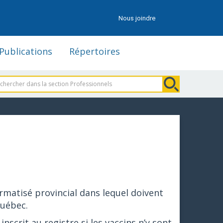
Nous joindre
Publications
Répertoires
rmatisé provincial dans lequel doivent
Québec.
nscrit au registre si les vaccins n’y sont