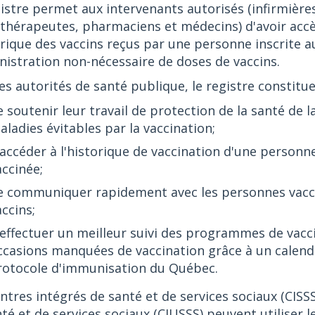
istre permet aux intervenants autorisés (infirmières
othérapeutes, pharmaciens et médecins) d'avoir acc
orique des vaccins reçus par une personne inscrite au 
nistration non-nécessaire de doses de vaccins.
es autorités de santé publique, le registre constitu
e soutenir leur travail de protection de la santé de 
aladies évitables par la vaccination;
'accéder à l'historique de vaccination d'une personn
accinée;
e communiquer rapidement avec les personnes vaccin
ccins;
'effectuer un meilleur suivi des programmes de vacc
ccasions manquées de vaccination grâce à un calendr
rotocole d'immunisation du Québec.
ntres intégrés de santé et de services sociaux (CISSS
té et de services sociaux (CIUSSS) peuvent utiliser le