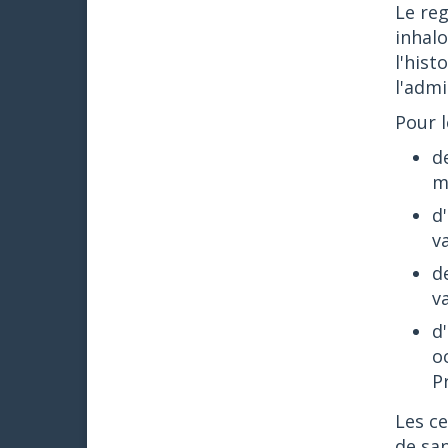
Le reg
inhal
l'hist
l'admi
Pour l
d
m
d
v
d
va
d
o
P
Les ce
de san