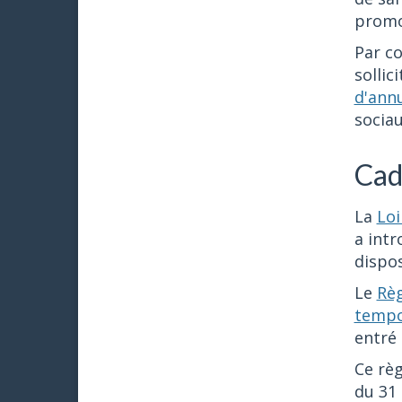
promot
Par co
sollic
d'ann
sociau
Cad
La
Loi
a intr
dispos
Le
Règ
tempo
entré 
Ce règ
du 31