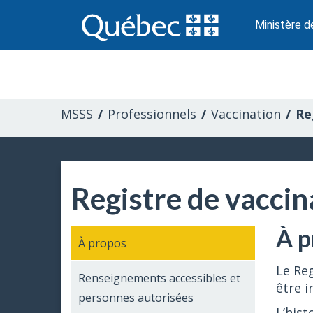
Passer
au
Ministère d
contenu
Information
pour
MSSS
Professionnels
Vaccination
Re
les
professionnels
Registre de vacci
de
la
À p
À propos
santé
Le Reg
Renseignements accessibles et
être i
personnes autorisées
L’hist