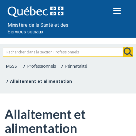
Passer
au
contenu
Ministère de la Santé et des
Services sociaux
Information
pour
MSSS
Professionnels
Périnatalité
les
Allaitement et alimentation
professionnels
de
Allaitement et
la
alimentation
santé