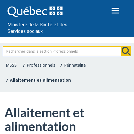
Passer
au
contenu
Ministère de la Santé et des
Services sociaux
Information
pour
MSSS
Professionnels
Périnatalité
les
Allaitement et alimentation
professionnels
de
Allaitement et
la
alimentation
santé