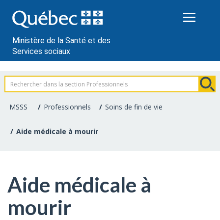
Passer
au
contenu
Ministère de la Santé et des
Services sociaux
Information
pour
MSSS
Professionnels
Soins de fin de vie
les
Aide médicale à mourir
professionnels
de
Aide médicale à
la
mourir
santé