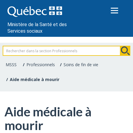
Passer
au
contenu
Ministère de la Santé et des
Services sociaux
Information
pour
MSSS
Professionnels
Soins de fin de vie
les
Aide médicale à mourir
professionnels
de
Aide médicale à
la
mourir
santé