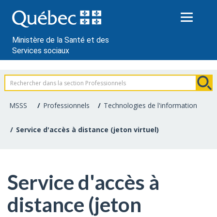
Passer
au
contenu
Ministère de la Santé et des
Services sociaux
Information
pour
MSSS
Professionnels
Technologies de l'information
les
Service d'accès à distance (jeton virtuel)
professionnels
de
Service d'accès à
la
distance (jeton
santé