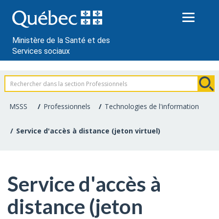
Passer
au
contenu
Ministère de la Santé et des
Services sociaux
Information
pour
MSSS
Professionnels
Technologies de l'information
les
Service d'accès à distance (jeton virtuel)
professionnels
de
Service d'accès à
la
distance (jeton
santé