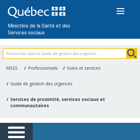
Passer
au
contenu
Ministère de la Santé et des
Services sociaux
Information
pour
MSSS
Professionnels
Soins et services
les
Guide de gestion des urgences
professionnels
Services de proximité, services sociaux et
de
communautaires
la
santé