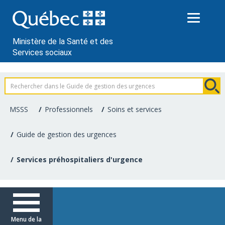
Passer
au
contenu
Ministère de la Santé et des
Services sociaux
Information
pour
MSSS
Professionnels
Soins et services
les
Guide de gestion des urgences
professionnels
Services préhospitaliers d'urgence
de
la
santé
Menu de la