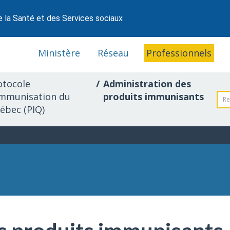
e la Santé et des Services sociaux
Ministère
Réseau
Professionnels
otocole
Administration des
immunisation du
produits immunisants
ébec (PIQ)