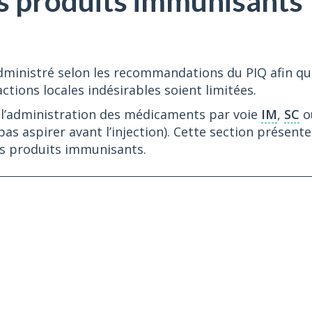
s produits immunisants
ministré selon les recommandations du PIQ afin qu
ctions locales indésirables soient limitées.
e l’administration des médicaments par voie
IM
,
SC
o
pas aspirer avant l’injection). Cette section présente
des produits immunisants.