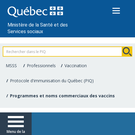
Passer
au
contenu
Ministère de la Santé et des
Services sociaux
Information
pour
MSSS
Professionnels
Vaccination
les
Protocole d'immunisation du Québec (PIQ)
professionnels
Programmes et noms commerciaux des vaccins
de
la
santé
Menu de la