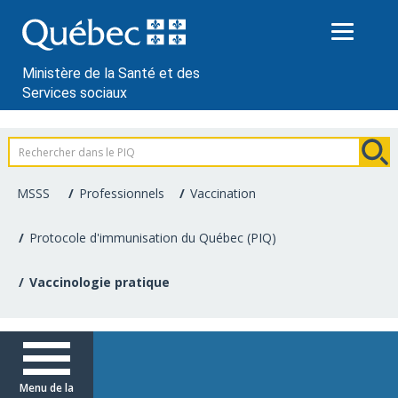
Passer
au
contenu
Ministère de la Santé et des
Services sociaux
Information
pour
MSSS
Professionnels
Vaccination
les
Protocole d'immunisation du Québec (PIQ)
professionnels
Vaccinologie pratique
de
la
santé
Menu de la