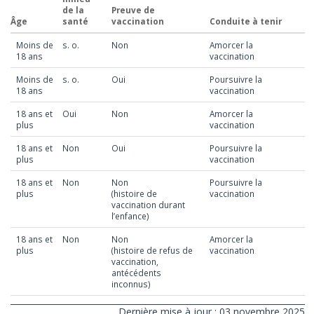
de la
Preuve de
Âge
santé
vaccination
Conduite à tenir
Moins de
s. o.
Non
Amorcer la
18 ans
vaccination
Moins de
s. o.
Oui
Poursuivre la
18 ans
vaccination
18 ans et
Oui
Non
Amorcer la
plus
vaccination
18 ans et
Non
Oui
Poursuivre la
plus
vaccination
18 ans et
Non
Non
Poursuivre la
plus
(histoire de
vaccination
vaccination durant
l’enfance)
18 ans et
Non
Non
Amorcer la
plus
(histoire de refus de
vaccination
vaccination,
antécédents
inconnus)
Dernière mise à jour : 03 novembre 2025