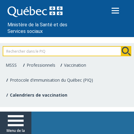
Passer
au
contenu
Ministère de la Santé et des
Services sociaux
Information
pour
MSSS
Professionnels
Vaccination
les
Protocole d'immunisation du Québec (PIQ)
professionnels
Calendriers de vaccination
de
la
santé
Menu de la