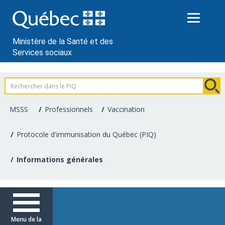
Passer
au
contenu
Ministère de la Santé et des
Services sociaux
Information
pour
MSSS
Professionnels
Vaccination
les
Protocole d'immunisation du Québec (PIQ)
professionnels
Informations générales
de
la
santé
Menu de la