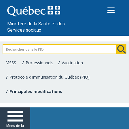
Passer
au
contenu
Ministère de la Santé et des
Services sociaux
Information
pour
MSSS
Professionnels
Vaccination
les
Protocole d'immunisation du Québec (PIQ)
professionnels
Principales modifications
de
la
santé
Menu de la