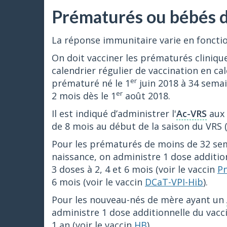
Prématurés ou bébés de
La réponse immunitaire varie en fonction
On doit vacciner les prématurés clinique
calendrier régulier de vaccination en cal
er
prématuré né le 1
juin 2018 à 34 semai
er
2 mois dès le 1
août 2018.
Il est indiqué d’administrer l'
Ac-VRS
aux 
de 8 mois au début de la saison du VRS 
Pour les prématurés de moins de 32 sem
naissance, on administre 1 dose additio
3 doses à 2, 4 et 6 mois (voir le vaccin
P
6 mois (voir le vaccin
DCaT-VPI-Hib
).
Pour les nouveau-nés de mère ayant un
administre 1 dose additionnelle du vacc
1 an (voir le vaccin
HB
).