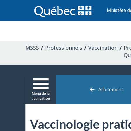
Passer
au
Ministère d
contenu
Information
pour
MSSS
Professionnels
Vaccination
Pr
les
Qu
professionnels
de
Allaitement
Menu de la
la
publication
santé
Vaccinologie prat