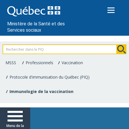
Passer
au
contenu
Ministère de la Santé et des
Services sociaux
Information
pour
MSSS
Professionnels
Vaccination
les
Protocole d'immunisation du Québec (PIQ)
professionnels
Immunologie de la vaccination
de
la
santé
Menu de la