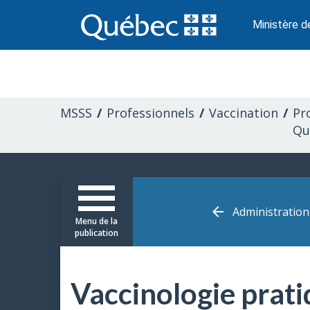
Passer
au
Ministère d
contenu
Information
pour
MSSS
Professionnels
Vaccination
Pr
les
Qu
professionnels
de
Administration
Menu de la
la
publication
santé
Vaccinologie prat