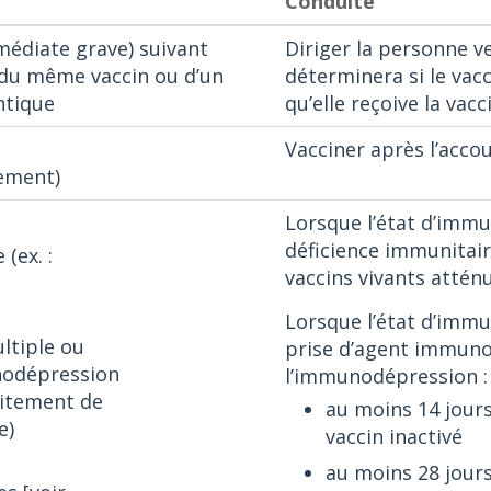
Conduite
médiate grave) suivant
Diriger la personne ve
 du même vaccin ou d’un
déterminera si le vacci
ntique
qu’elle reçoive la vac
Vacciner après l’acc
lement)
Lorsque l’état d’imm
déficience immunitair
(ex. :
vaccins vivants attén
Lorsque l’état d’immu
tiple ou
prise d’agent immuno
nodépression
l’immunodépression :
aitement de
au moins 14 jours
e)
vaccin inactivé
au moins 28 jours