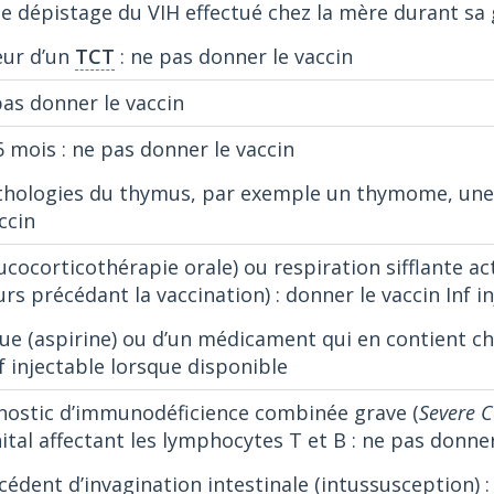
 de dépistage du VIH effectué chez la mère durant sa
ieur d’un
TCT
: ne pas donner le vaccin
pas donner le vaccin
 mois : ne pas donner le vaccin
athologies du thymus, par exemple un thymome, un
ccin
ucocorticothérapie orale) ou respiration sifflante ac
rs précédant la vaccination) : donner le vaccin Inf i
lique (aspirine) ou d’un médicament qui en contient
nf injectable lorsque disponible
nostic d’immunodéficience combinée grave (
Severe 
tal affectant les lymphocytes T et B : ne pas donner
édent d’invagination intestinale (intussusception) :