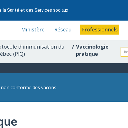
e la Santé et des Services sociaux
Ministère
Réseau
Professionnels
otocole d'immunisation du
Vaccinologie
ébec (PIQ)
pratique
 non conforme des vaccins
ique