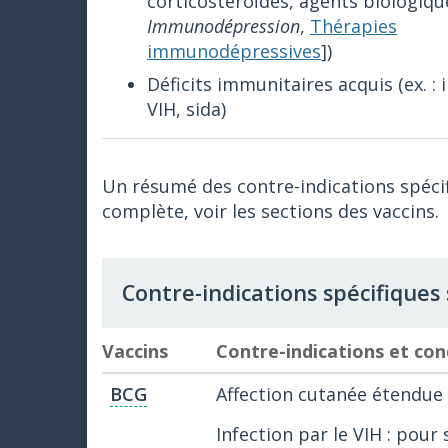
corticostéroïdes, agents biologique
Immunodépression
,
Thérapies
immunodépressives
])
Déficits immunitaires acquis (ex. : 
VIH, sida)
Un résumé des contre-indications spécif
complète, voir les sections des vaccins.
Contre-indications spécifique
Vaccins
Contre-indications et con
BCG
Affection cutanée étendue 
Infection par le VIH : pour