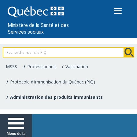
Passer
au
contenu
Ministère de la Santé et des
Services sociaux
Information
pour
MSSS
Professionnels
Vaccination
les
Protocole d'immunisation du Québec (PIQ)
professionnels
Administration des produits immunisants
de
la
santé
Menu de la