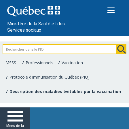
Passer
au
contenu
Ministère de la Santé et des
Services sociaux
Information
pour
MSSS
Professionnels
Vaccination
les
Protocole d'immunisation du Québec (PIQ)
professionnels
Description des maladies évitables par la vaccination
de
la
santé
Menu de la